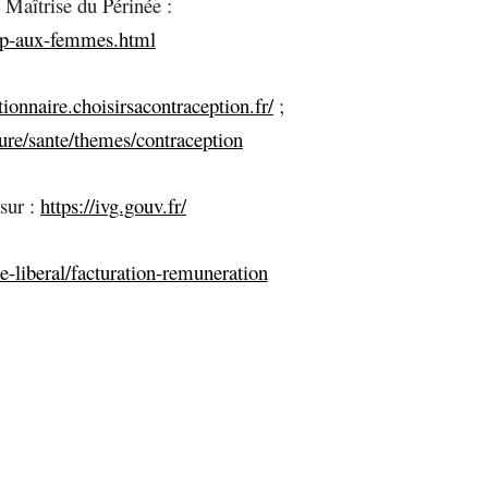
 Maîtrise du Périnée :
cmp-aux-femmes.html
tionnaire.choisirsacontraception.fr/
;
ure/sante/themes/contraception
 sur :
https://ivg.gouv.fr/
-liberal/facturation-remuneration