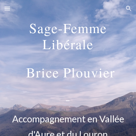
Skip to main content
Skip to navigation
Sage-Femme
Libérale
Brice Plouvier
-
Accompagnement en Vallée
d'Aure et du Louron